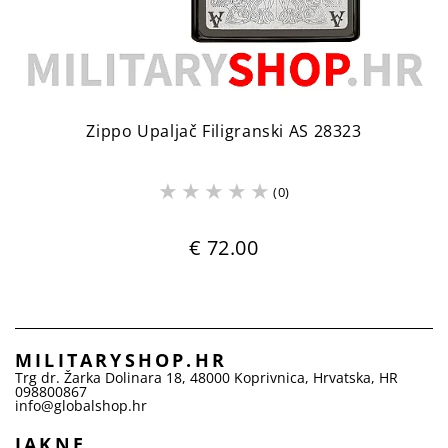
Zippo Upaljač Filigranski AS 28323
(0)
€ 72.00
MILITARYSHOP.HR
Trg dr. Žarka Dolinara 18
,
48000
Koprivnica
,
Hrvatska
,
HR
098800867
info@globalshop.hr
JAKNE