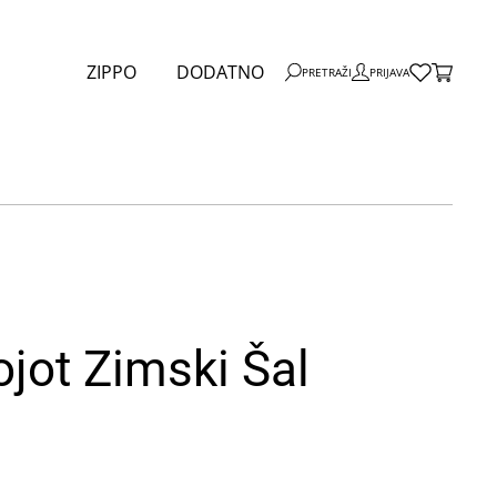
ZIPPO
DODATNO
PRETRAŽI
PRIJAVA
jot Zimski Šal