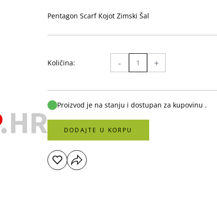
Pentagon Scarf Kojot Zimski Šal
-
+
Količina:
Proizvod je na stanju i dostupan za kupovinu .
DODAJTE U KORPU