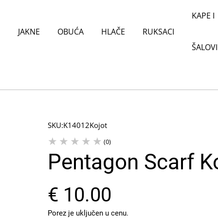
KAPE I
JAKNE
OBUĆA
HLAČE
RUKSACI
ŠALOVI
SKU:
K14012Kojot
(0)
Pentagon Scarf Ko
€ 10.00
Porez je uključen u cenu.