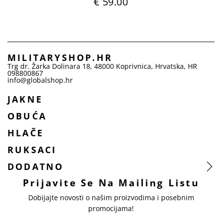
€ 59.00
MILITARYSHOP.HR
Trg dr. Žarka Dolinara 18
,
48000
Koprivnica
,
Hrvatska
,
HR
098800867
info@globalshop.hr
JAKNE
OBUĆA
HLAČE
RUKSACI
DODATNO
Prijavite Se Na Mailing Listu
Dobijajte novosti o našim proizvodima i posebnim
promocijama!