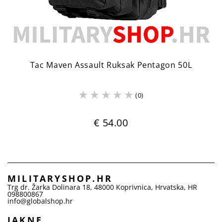
Tac Maven Assault Ruksak Pentagon 50L
(0)
€ 54.00
MILITARYSHOP.HR
Trg dr. Žarka Dolinara 18
,
48000
Koprivnica
,
Hrvatska
,
HR
098800867
info@globalshop.hr
JAKNE