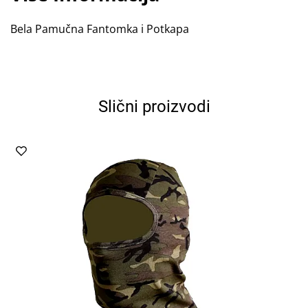
Bela Pamučna Fantomka i Potkapa
Slični proizvodi