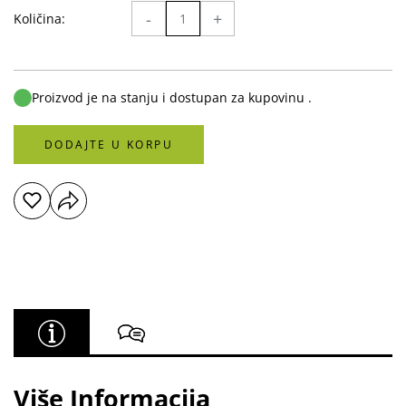
-
+
Količina:
Proizvod je na stanju i dostupan za kupovinu .
DODAJTE U KORPU
Više Informacija